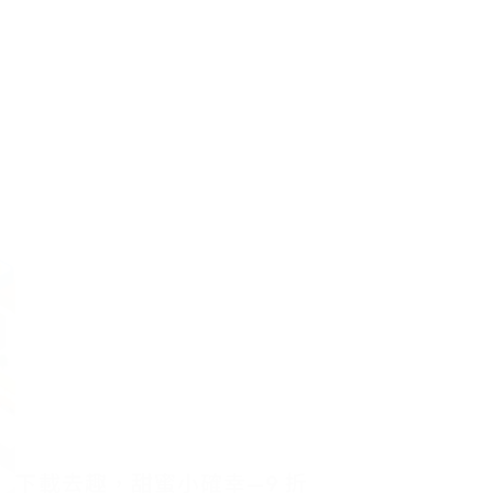
下載去趣，甜蜜小確幸—9 折
優惠立刻開啟！