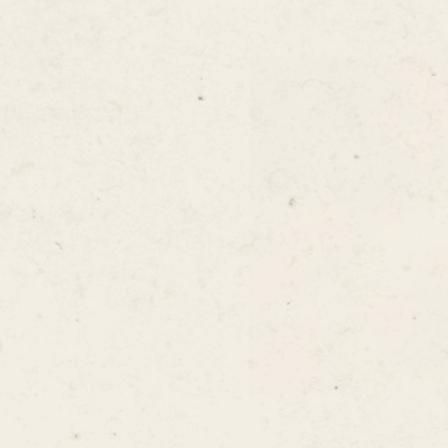
軟與濃郁的瞬間。
可可脆片，
。
的一場巧克力夢。