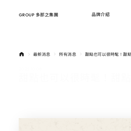
donutes
GROUP 多那之集團
品牌介紹
甜點也可以很時髦！甜
最新消息
所有消息
探索餐點
品牌介紹
最新消息
門市據點
2025.10.08
甜點也可以很時髦！甜點
文章專欄
會員專區
外部連結
聯絡我們