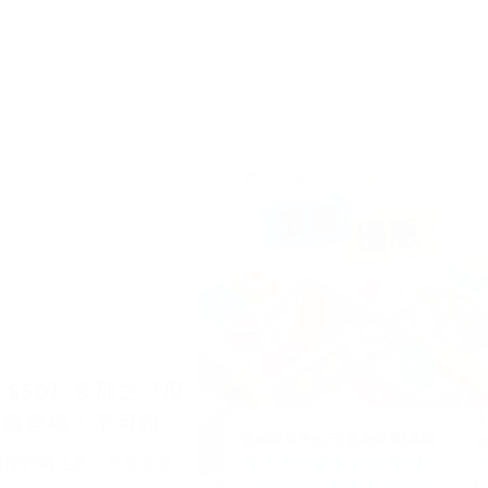
2025.10.08
 $50】多那之「厚
冰鎮登場！不可錯過
極致濃郁！
鐵控們請注意！多那之咖啡
「厚乳拿鐵」，將以驚人的
50，獨家在高屏地區門市冰