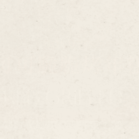
脆的可可香氣，搭配內裡軟糯年糕，帶來一口口甜蜜驚喜。萌