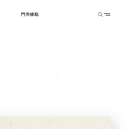
門市據點
SHARE
可可脆脆烤年糕！