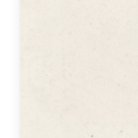
新品可可脆脆烤年糕登場，外層脆
星，讓人一眼就想嚐一口。