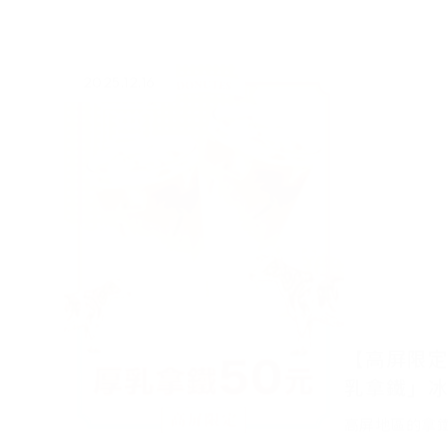
2025.12.16
【高屏限定
乳拿鐵」
的銅板價
高屏地區的拿
重磅新品——
單一銅板價 $