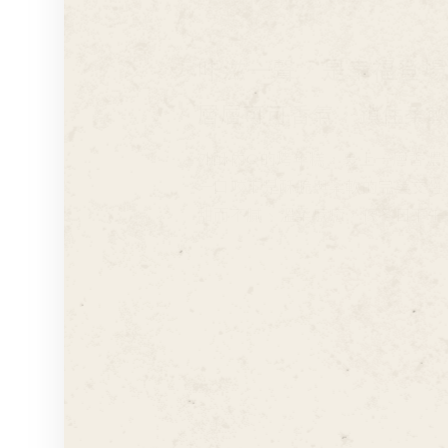
咔滋一聲，是幸福登場
層層可可香氣，鎖住柔
外酥內Q的烤年糕，裹上一層香濃
一口咬下是酥脆與柔軟的完美交疊
甜而不膩、溫柔療癒，像冬日下午
脆香相隨，糯甜相對