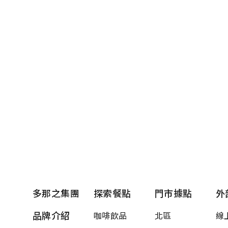
鎮上市！
這不是一杯普
灣打造的極致
定、濃郁不可
這 $50 的
格，感受最頂
多那之集團
探索餐點
門市據點
外
品牌介紹
咖啡飲品
北區
線