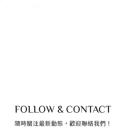
專屬優惠ｘ甜蜜加倍
只要下載去趣 APP，到指定城市的多那之
門市，即可享受 9 折優惠，不限金額！不
論是一杯咖啡或喜愛的甜點，都能輕鬆折
扣，甜蜜加倍。
FOLLOW & CONTACT
隨時關注最新動態，歡迎聯絡我們！