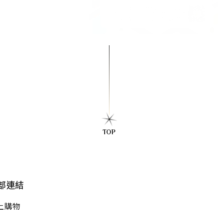
通的拿鐵，這是我們為南台
享受：小杯的份量、冰飲限
調。我們將所有精華濃縮在
完美比例中，讓您以最輕鬆的價
級的冰鎮濃郁！
TOP
部連結
上購物