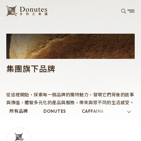
donutes
BRANDS
集團旗下品牌
集團概況
經營理念與核心
歷史沿革
從這裡開始，探索每一個品牌的獨特魅力，發現它們背後的故事
永續發展
與價值，體驗多元化的產品與服務，帶來與眾不同的生活感受。
企業永續文章
永續報告書
所有品牌
DONUTES
CAFFAINA
MINI.D
利害關係人
投資人專區
所有品牌
DONUTES
CAFFAINA
財務資訊
公司治理