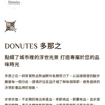
股東專區
聯絡窗口
MINI.D
DONUTES
CAFFAINA
MINI.D
DONUTES 多那之
會員專區
最新消息
點綴了城市裡的浮世光景 打造專屬於您的品
聯絡我們
人才招募
味時光
多那之在一群懷著對此熱誠夥伴長期努力下，以延緩穩健的腳步
擴展每一間分店，謹慎評估並且仔細了解每個環節，避免錯誤的
決策影響品牌的發展。
求新求變，不定期的推出新產品、季節商品、節慶商品，追求健