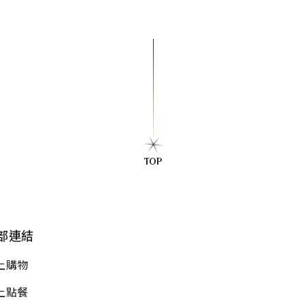
TOP
部連結
上購物
上點餐