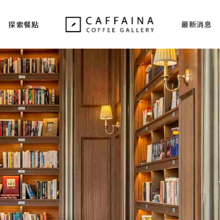
探索餐點
最新消息