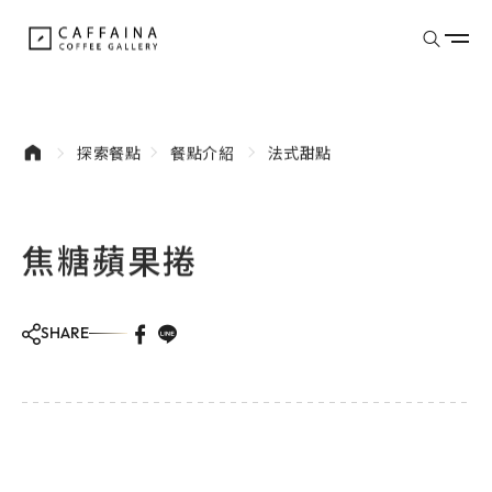
donutes
探索餐點
餐點介紹
法式甜點
焦糖蘋果捲
探索餐點
SHARE
品牌介紹
最新消息
門市據點
文章專欄
會員專區
外部連結