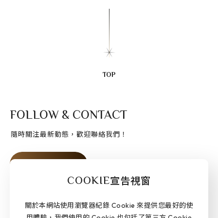
聯絡我們
多那之集團
TOP
TEL
07 - 3120799
SERVICE
週一至週五 / 9:00-18:00
FOLLOW & CONTACT
人才招募
PRIVACY POLICY
隨時關注最新動態，歡迎聯絡我們！
加入會員
COOKIE
宣告視窗
關於本網站使用瀏覽器紀錄 Cookie 來提供您最好的使
TEL
SERVICE
週一至週五 / 9:00-18:00
07 - 3120799
用體驗，我們使用的 Cookie 也包括了第三方 Cookie