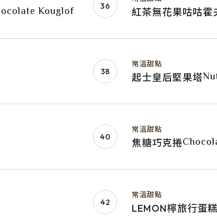
ocolate Kouglof
紅茶無花果咕咕霍
常溫甜點
Nu
起士皇后堅果塔
常溫甜點
Chocol
焦糖巧克捲
常溫甜點
LEMON檸旅行蛋