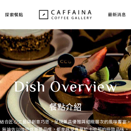
探索餐點
最新消息
Dish Overview
餐點介紹
結合匠心工藝與創意巧思，呈現兼具優雅與細緻層次的風味饗宴
無論佐以咖啡或單獨品嚐，都能感受專屬於卡啡那的極致品味。