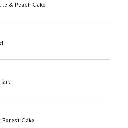
ate & Peach Cake
st
Tart
k Forest Cake