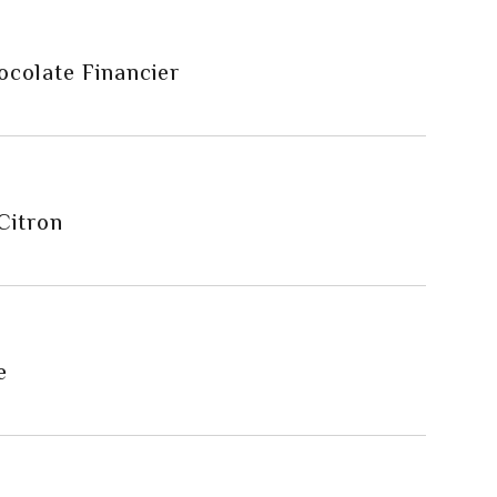
ocolate Financier
Citron
e