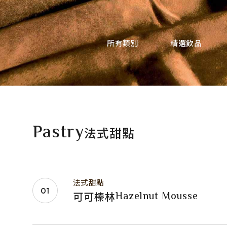
所有類別
精選飲品
多那之集團
TEL
SERVICE
週一至週五 / 9:00-18:00
07 - 3120799
PRIVACY POLICY
人才招募
Pastry
法式甜點
法式甜點
Hazelnut Mousse
可可榛林