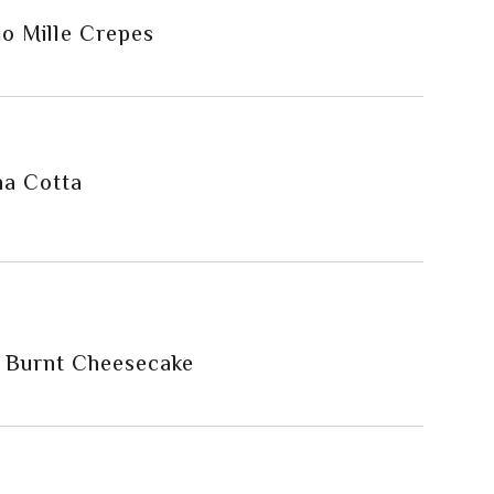
io Mille Crepes
na Cotta
e Burnt Cheesecake