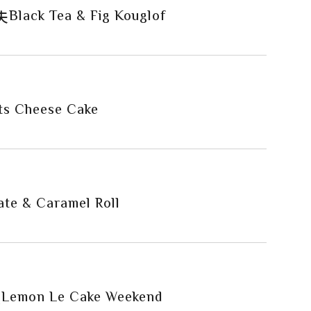
Black Tea & Fig Kouglof
夫
ts Cheese Cake
ate & Caramel Roll
Lemon Le Cake Weekend
糕