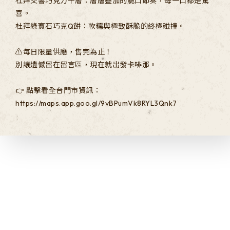
杜拜交響巧克力千層：層層疊加的脆口節奏，每一口都是驚
喜。
杜拜綠寶石巧克Q餅：軟糯與極致酥脆的終極碰撞。
⚠️每日限量供應，售完為止！
別讓遺憾留在留言區，現在就出發卡啡那。
👉 點擊看全台門市資訊：
https://maps.app.goo.gl/9vBPumVk8RYL3Qnk7
More Updates
探索更多消息