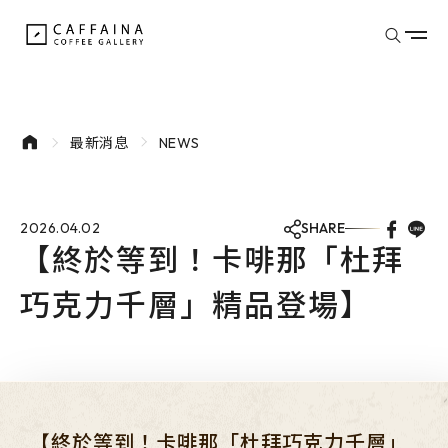
donutes
最新消息
NEWS
2026.04.02
SHARE
【終於等到！卡啡那「杜拜
巧克力千層」精品登場】
探索餐點
品牌介紹
最新消息
門市據點
文章專欄
會員專區
【終於等到！卡啡那「杜拜巧克力千層」
外部連結