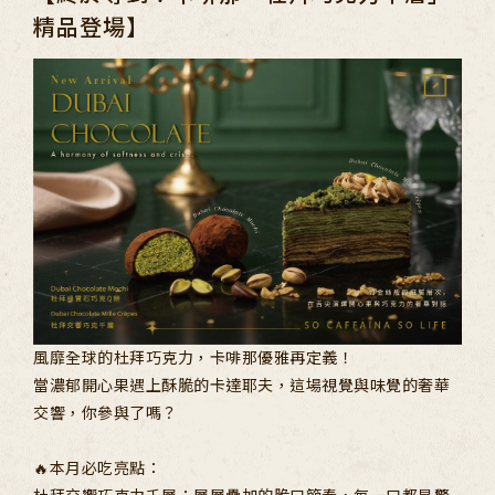
精品登場】
聯絡我們
多那之集團
TEL
07 - 3120799
SERVICE
週一至週五 / 9:00-18:00
人才招募
PRIVACY POLICY
風靡全球的杜拜巧克力，卡啡那優雅再定義！
當濃郁開心果遇上酥脆的卡達耶夫，這場視覺與味覺的奢華
交響，你參與了嗎？
🔥本月必吃亮點：