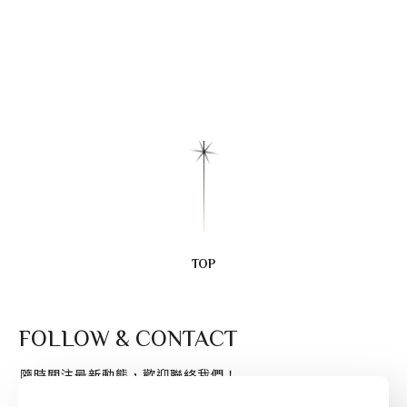
Opening Hours｜福林館 結束營業公告
Opening Hours｜福林館 結束營業公告
暫別福林，將美好的餘韻留藏心中
配合總部整體營運規劃，福林館已正式劃下句點。
因為有您的陪伴，福林館的時光才顯得燦爛。
TOP
Every ending is a new beginning.
感謝這段日子以來，每一位走進館內的夥伴與朋友。
FOLLOW & CONTACT
結束是為了更好的出發，我們誠摯邀請您前往其他分館，
繼續感受卡啡那為您準備的極致生活美學。
隨時關注最新動態，歡迎聯絡我們！