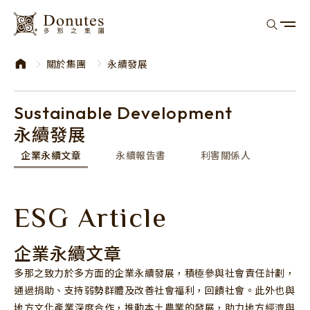
donutes
關於集團
永續發展
Sustainable Development
永續發展
企業永續文章
永續報告書
利害關係人
集團概況
經營理念與核心
歷史沿革
ESG Article
企業永續文章
永續報告書
永續發展
企業永續文章
永續報告書
利害關係人
企業永續文章
利害關係人
多那之致力於多方面的企業永續發展，積極參與社會責任計劃，
投資人專區
通過捐助、支持弱勢群體及改善社會福利，回饋社會。此外也與
財務資訊
公司治理
地方文化產業深度合作，推動本土農業的發展，助力地方經濟與