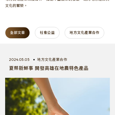
股東專區
聯絡窗口
文化的繁榮。
DONUTES
CAFFAINA
全部文章
社會公益
地方文化產業合作
MINI.D
全部文章
社會公益
會員專區
最新消息
2024.05.05
地方文化產業合作
聯絡我們
人才招募
地方文化產業合作
夏祭新鮮事 開發高雄在地農特色產品